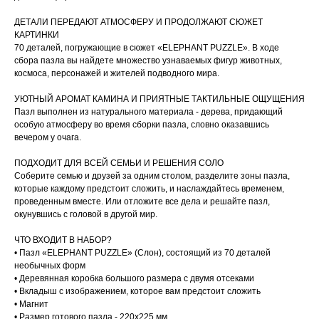
ДЕТАЛИ ПЕРЕДАЮТ АТМОСФЕРУ И ПРОДОЛЖАЮТ СЮЖЕТ
КАРТИНКИ
70 деталей, погружающие в сюжет «ELEPHANT PUZZLE». В ходе
сбора пазла вы найдете множество узнаваемых фигур животных,
космоса, персонажей и жителей подводного мира.
УЮТНЫЙ АРОМАТ КАМИНА И ПРИЯТНЫЕ ТАКТИЛЬНЫЕ ОЩУЩЕНИЯ
Пазл выполнен из натурального материала - дерева, придающий
особую атмосферу во время сборки пазла, словно оказавшись
вечером у очага.
ПОДХОДИТ ДЛЯ ВСЕЙ СЕМЬИ И РЕШЕНИЯ СОЛО
Соберите семью и друзей за одним столом, разделите зоны пазла,
которые каждому предстоит сложить, и наслаждайтесь временем,
проведенным вместе. Или отложите все дела и решайте пазл,
окунувшись с головой в другой мир.
ЧТО ВХОДИТ В НАБОР?
• Пазл «ELEPHANT PUZZLE» (Слон), состоящий из 70 деталей
необычных форм
• Деревянная коробка большого размера с двумя отсеками
• Вкладыш с изображением, которое вам предстоит сложить
• Магнит
• Размер готового пазла - 220х225 мм