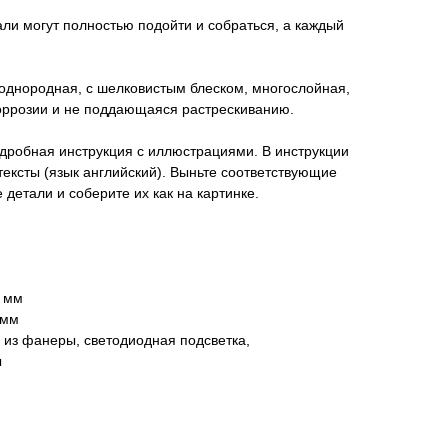
тали могут полностью подойти и собраться, а каждый
 однородная, с шелковистым блеском, многослойная,
коррозии и не поддающаяся растрескиванию.
одробная инструкция с иллюстрациями. В инструкции
тексты (язык английский). Выньте соответствующие
етали и соберите их как на картинке.
6 мм
 мм
 из фанеры, светодиодная подсветка,
ы