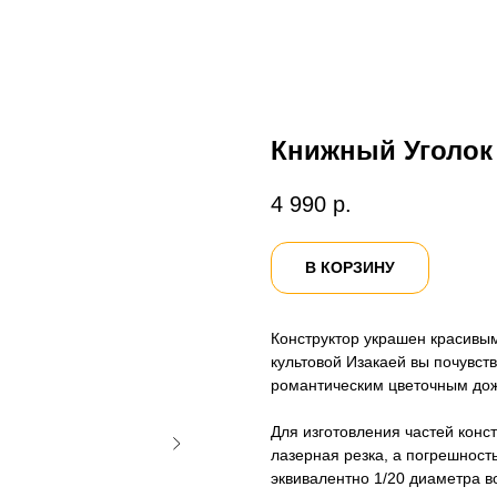
Книжный Уголок
4 990
р.
В КОРЗИНУ
Конструктор украшен красивым
культовой Изакаей вы почувств
романтическим цветочным дож
Для изготовления частей конс
лазерная резка, а погрешност
эквивалентно 1/20 диаметра в