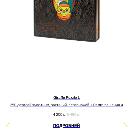
Giraffe Puzzle L
250 деталей животных, растений, персонажей + Рамка решения и
домашнего декора
4 200
р.
5 490
р.
ПОДРОБНЕЙ