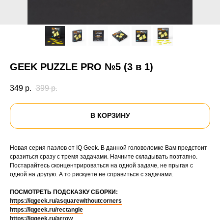
GEEK PUZZLE PRO №5 (3 в 1)
349
р.
399
р.
В КОРЗИНУ
Новая серия пазлов от IQ Geek. В данной головоломке Вам предстоит
сразиться сразу с тремя задачами. Начните складывать поэтапно.
Постарайтесь сконцентрироваться на одной задаче, не прыгая с
одной на другую. А то рискуете не справиться с задачами.
ПОСМОТРЕТЬ ПОДСКАЗКУ СБОРКИ:
https://iqgeek.ru/asquarewithoutcorners
https://iqgeek.ru/rectangle
https://iqgeek.ru/arrow