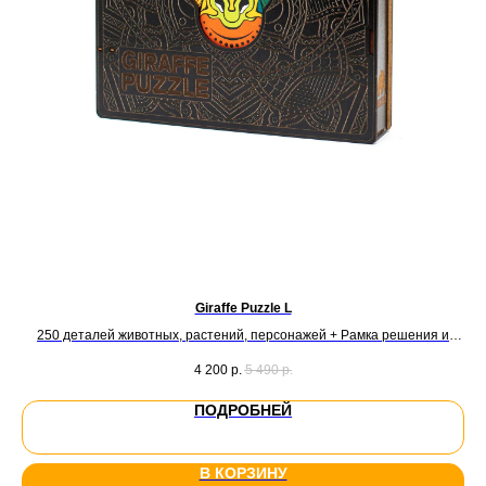
Giraffe Puzzle L
250 деталей животных, растений, персонажей + Рамка решения и
домашнего декора
4 200
р.
5 490
р.
ПОДРОБНЕЙ
В КОРЗИНУ