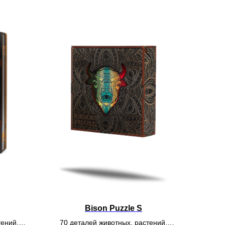
Bison Puzzle S
тений,
70 деталей животных, растений,