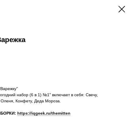
Варежка
"Варежку"
годний набор (6 в 1) №1" включает в себя: Свечу,
 Оленя, Конфету, Деда Мороза.
СБОРКИ:
https://iqgeek.ru/themitten