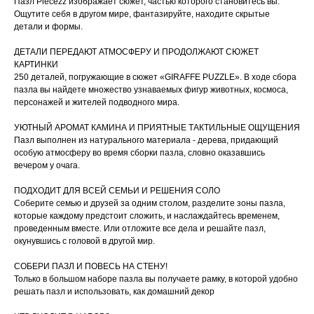
Пазл Piecezz изображает сюжет, частью которого становитесь вы.
Ощутите себя в другом мире, фантазируйте, находите скрытые
детали и формы.
ДЕТАЛИ ПЕРЕДАЮТ АТМОСФЕРУ И ПРОДОЛЖАЮТ СЮЖЕТ
КАРТИНКИ
250 деталей, погружающие в сюжет «GIRAFFE PUZZLE». В ходе сбора
пазла вы найдете множество узнаваемых фигур животных, космоса,
персонажей и жителей подводного мира.
УЮТНЫЙ АРОМАТ КАМИНА И ПРИЯТНЫЕ ТАКТИЛЬНЫЕ ОЩУЩЕНИЯ
Пазл выполнен из натурального материала - дерева, придающий
особую атмосферу во время сборки пазла, словно оказавшись
вечером у очага.
ПОДХОДИТ ДЛЯ ВСЕЙ СЕМЬИ И РЕШЕНИЯ СОЛО
Соберите семью и друзей за одним столом, разделите зоны пазла,
которые каждому предстоит сложить, и наслаждайтесь временем,
проведенным вместе. Или отложите все дела и решайте пазл,
окунувшись с головой в другой мир.
СОБЕРИ ПАЗЛ И ПОВЕСЬ НА СТЕНУ!
Только в большом наборе пазла вы получаете рамку, в которой удобно
решать пазл и использовать, как домашний декор