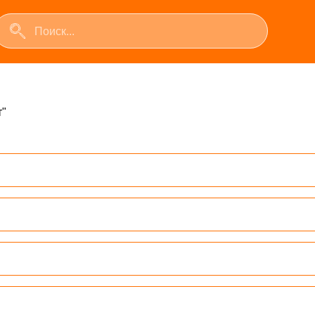
Поиск...
т"